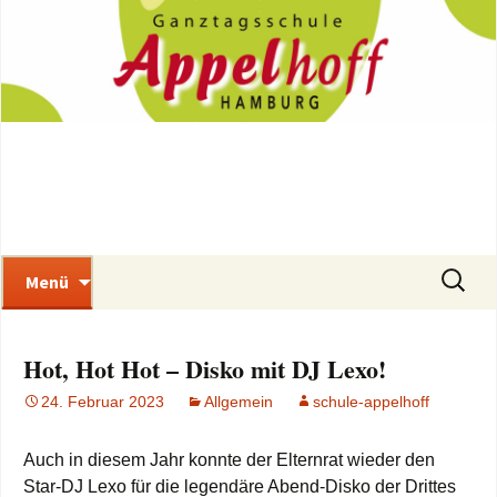
Gebundene Ganztagsschule mit
Zum
Inhalt
Vorschulklassen
springen
Schule Appelhoff
Suchen
Menü
nach:
Hot, Hot Hot – Disko mit DJ Lexo!
24. Februar 2023
Allgemein
schule-appelhoff
Auch in diesem Jahr konnte der Elternrat wieder den
Star-DJ Lexo für die legendäre Abend-Disko der Drittes