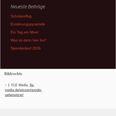
Neueste Beiträge
Schulausflug
Ernährungspyramide
Ein Tag am Meer
Was ist denn hier los?
Spendenlauf 2026
Bildrechte
↑ 1
FLE Media,
fle-
media.de/wissen/google-
uebersetzer/